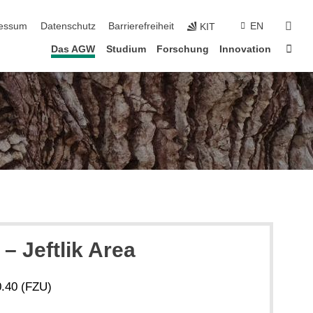
erspringen
suc
essum
Datenschutz
Barrierefreiheit
EN
KIT
Star
Das AGW
Studium
Forschung
Innovation
 – Jeftlik Area
.40 (FZU)