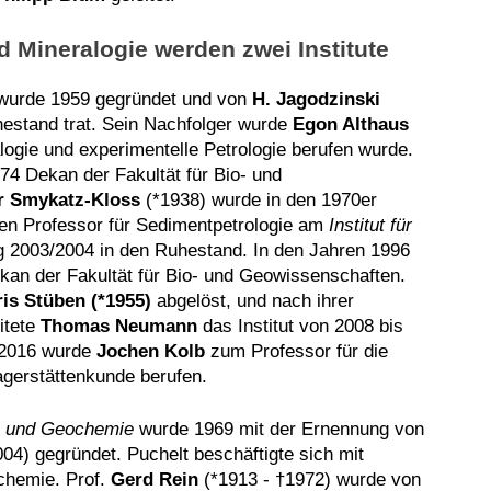
 Mineralogie werden zwei Institute
urde 1959 gegründet und von
H. Jagodzinski
uhestand trat. Sein Nachfolger wurde
Egon Althaus
logie und experimentelle Petrologie berufen wurde.
74 Dekan der Fakultät für Bio- und
r Smykatz-Kloss
(*1938) wurde in den 1970er
en Professor für Sedimentpetrologie am
Institut für
g 2003/2004 in den Ruhestand. In den Jahren 1996
ekan der Fakultät für Bio- und Geowissenschaften.
is Stüben (*1955)
abgelöst, und nach ihrer
itete
Thomas Neumann
das Institut von 2008 bis
r 2016 wurde
Jochen Kolb
zum Professor für die
gerstättenkunde berufen.
hie und Geochemie
wurde 1969 mit der Ernennung von
004) gegründet. Puchelt beschäftigte sich mit
chemie. Prof.
Gerd Rein
(*1913 - †1972) wurde von