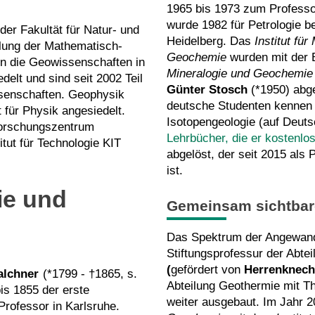
1965 bis 1973 zum Professo
wurde 1982 für Petrologie b
er Fakultät für Natur- und
Heidelberg. Das
Institut für
ilung der Mathematisch-
Geochemie
wurden mit der
en die Geowissenschaften in
Mineralogie und Geochemie
elt und sind seit 2002 Teil
Günter Stosch
(*1950) abge
ssenschaften. Geophysik
deutsche Studenten kennen S
 für Physik angesiedelt.
Isotopengeologie (auf Deuts
Forschungszentrum
Lehrbücher, die er kostenlos 
tut für Technologie KIT
abgelöst, der seit 2015 als 
ist.
ie und
Gemeinsam sichtbarer
Das Spektrum der Angewand
Stiftungsprofessur der Abte
(
gefördert von
Herrenknech
Walchner
(*1799 - †1865, s.
Abteilung Geothermie mit T
is 1855 der erste
weiter ausgebaut. Im Jahr 2
rofessor in Karlsruhe.