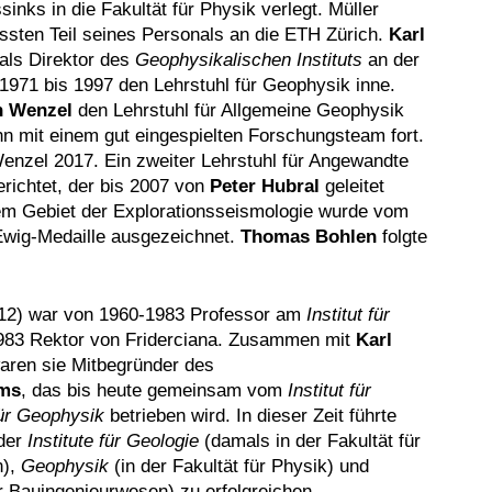
nks in die Fakultät für Physik verlegt. Müller
ssten Teil seines Personals an die ETH Zürich.
Karl
 als Direktor des
Geophysikalischen Instituts
an der
1971 bis 1997 den Lehrstuhl für Geophysik inne.
n Wenzel
den Lehrstuhl für Allgemeine Geophysik
hn mit einem gut eingespielten Forschungsteam fort.
enzel 2017. Ein zweiter Lehrstuhl für Angewandte
richtet, der bis 2007 von
Peter Hubral
geleitet
dem Gebiet der Explorationsseismologie wurde vom
wig-Medaille ausgezeichnet.
Thomas Bohlen
folgte
012) war von 1960-1983 Professor am
Institut für
983 Rektor von Friderciana. Zusammen mit
Karl
ren sie Mitbegründer des
ums
, das bis heute gemeinsam vom
Institut für
für Geophysik
betrieben wird. In dieser Zeit führte
der
Institute für Geologie
(damals in der Fakultät für
n),
Geophysik
(in der Fakultät für Physik) und
ür Bauingenieurwesen) zu erfolgreichen