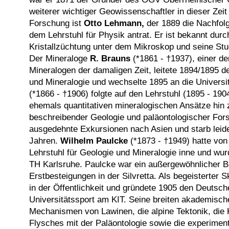
weiterer wichtiger Geowissenschaftler in dieser Zeit 
Forschung ist
Otto Lehmann,
der 1889 die Nachfolg
dem Lehrstuhl für Physik antrat. Er ist bekannt dur
Kristallzüchtung unter dem Mikroskop und seine Stud
Der Mineraloge
R. Brauns
(*1861 - †1937), einer d
Mineralogen der damaligen Zeit, leitete 1894/1895 d
und Mineralogie und wechselte 1895 an die Universi
(*1866 - †1906) folgte auf den Lehrstuhl (1895 - 190
ehemals quantitativen mineralogischen Ansätze hin 
beschreibender Geologie und paläontologischer For
ausgedehnte Exkursionen nach Asien und starb leider
Jahren.
Wilhelm Paulcke
(*1873 - †1949) hatte von
Lehrstuhl für Geologie und Mineralogie inne und wu
TH Karlsruhe. Paulcke war ein außergewöhnlicher B
Erstbesteigungen in der Silvretta. Als begeisterter S
in der Öffentlichkeit und gründete 1905 den Deutsc
Universitätssport am KIT. Seine breiten akademisch
Mechanismen von Lawinen, die alpine Tektonik, die 
Flysches mit der Paläontologie sowie die experiment