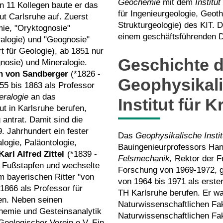
Geochemie
mit dem
Institu
 11 Kollegen baute er das
für Ingenieurgeologie, Geot
ut Carlsruhe auf. Zuerst
Strukturgeologie) des KIT. D
mie, "Oryktognosie"
einem geschäftsführenden Di
ralogie) und "Geognosie"
t für Geologie), ab 1851 nur
Geschichte d
nosie) und Mineralogie.
n
von Sandberger
(*1826 -
Geophysikali
55 bis 1863 als Professor
eralogie
an das
Institut für K
ut in Karlsruhe berufen,
 antrat. Damit sind die
 Jahrhundert ein fester
Das
Geophysikalische Instit
logie, Paläontologie,
Bauingenieurprofessors Ha
Karl Alfred Zittel
(*1839 -
Felsmechanik,
Rektor der F
e Fußstapfen und wechselte
Forschung von 1969-1972, 
m bayerischen Ritter "von
von 1964 bis 1971 als erste
1866 als Professor für
TH Karlsruhe berufen. Er w
en. Neben seinen
Naturwissenschaftlichen Fak
hemie und Gesteinsanalytik
Naturwissenschaftlichen Fa
eologischer Verein e.V. Ein