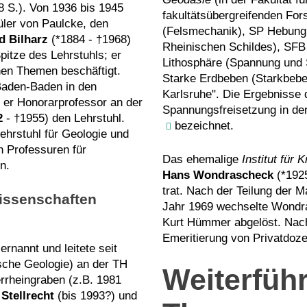
8 S.). Von 1936 bis 1945
fakultätsübergreifenden Fo
üler von Paulcke, den
(Felsmechanik), SP Hebung
d Bilharz
(*1884 - †1968)
Rheinischen Schildes), SF
pitze des Lehrstuhls; er
Lithosphäre (Spannung und 
chen Themen beschäftigt.
Starke Erdbeben (Starkbeben
Baden-Baden in den
Karlsruhe". Die Ergebniss
 er Honorarprofessor an der
Spannungsfreisetzung in de
2
- †1955) den Lehrstuhl.
bezeichnet.
ehrstuhl für Geologie und
n Professuren für
Das ehemalige
Institut für K
n.
Hans Wondrascheck
(*1925
trat. Nach der Teilung der 
issenschaften
Jahr 1969 wechselte Wondra
Kurt Hümmer abgelöst. Nach
Emeritierung von Privatdoze
nannt und leitete seit
sche Geologie) an der TH
Weiterfüh
rheingraben (z.B. 1981
 Stellrecht
(bis 1993?) und