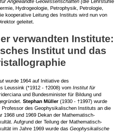
t für Angewandte Geowissenschaften (die
Lehrstühle
hermie, Hydrogeologie, Petrophysik, Petrologie,
ie kooperative Leitung des Instituts wird nun von
rektor geleitet.
er verwandten Institute:
sches Institut und das
ristallographie
ut
wurde 1964 auf Initiative des
ns Leussink (*1912 - †2008) vom
Institut für
riderciana und Bundesminister für Bildung und
gegründet.
Stephan Müller
(1930 - †1997) wurde
r Professor des Geophysikalischen Instituts an die
ar 1968 und 1969 Dekan der Mathematisch-
ultät. Aufgrund der Teilung der Mathematisch-
kultät im Jahre 1969 wurde das
Geophysikalische