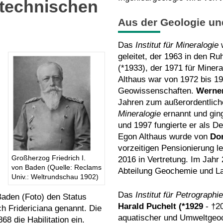
ytechnischen
Aus der Geologie und
Das
Institut für Mineralogie
w
geleitet, der 1963 in den R
(*1933), der 1971 für Minera
Althaus war von 1972 bis 19
Geowissenschaften.
Werne
Jahren zum außerordentlich
Mineralogie
ernannt und gin
und 1997 fungierte er als D
Egon Althaus wurde von
Dor
vorzeitigen Pensionierung le
Großherzog Friedrich I.
2016 in Vertretung. Im Jah
von Baden (Quelle: Reclams
Abteilung Geochemie und La
Univ.: Weltrundschau 1902)
Das
Institut für Petrograp
Baden (Foto) den Status
Harald Puchelt (*1929
- †2
ch Fridericiana genannt. Die
aquatischer und Umweltgeo
8 die Habilitation ein.