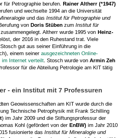
r für Petrographie berufen.
Rainer Altherr (*1947)
erufen und wechselte 1994 an die Universität
 Mineralogie
und das
Institut für Petrographie und
 Berufung von
Doris Stüben
zum
Institut für
zusammengelegt. Altherr wurde 1995 von
Heinz-
löst, der 2016 in den Ruhestand trat. Viele
tosch gut aus seiner Einführung in die
ch), einem seiner
ausgezeichneten Online-
im Internet verteilt
. Stosch wurde von
Armin Zeh
Professor für die Abteilung Petrologie am KIT tätig
 - ein Institut mit 7 Professuren
ten Geowissenschaften am KIT wurde durch die
ilung Technische Petrophysik mit Frank Schilling
t
) im Jahr 2009 und die Stiftungsprofessur der
homas Kohl (gefördert
von der
EnBW)
im Jahr 2010
015 fusionierte das
Institut für Mineralogie und