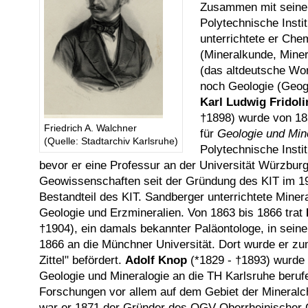
Zusammen mit seinen
Polytechnische Instit
unterrichtete er Che
(Mineralkunde, Mine
(das altdeutsche Wor
noch Geologie (Geog
Karl Ludwig Fridoli
†1898) wurde von 18
Friedrich A. Walchner
für
Geologie und Min
(Quelle: Stadtarchiv Karlsruhe)
Polytechnische Instit
bevor er eine Professur an der Universität Würzburg
Geowissenschaften seit der Gründung des KIT im 19.
Bestandteil des KIT. Sandberger unterrichtete Minera
Geologie und Erzmineralien. Von 1863 bis 1866 trat
†1904), ein damals bekannter Paläontologe, in sein
1866 an die Münchner Universität. Dort wurde er zu
Zittel" befördert.
Adolf Knop
(*1829 - †1893) wurde 
Geologie und Mineralogie an die TH Karlsruhe beruf
Forschungen vor allem auf dem Gebiet der Mineralc
war er 1871 der Gründer des OGV Oberrheinischer G