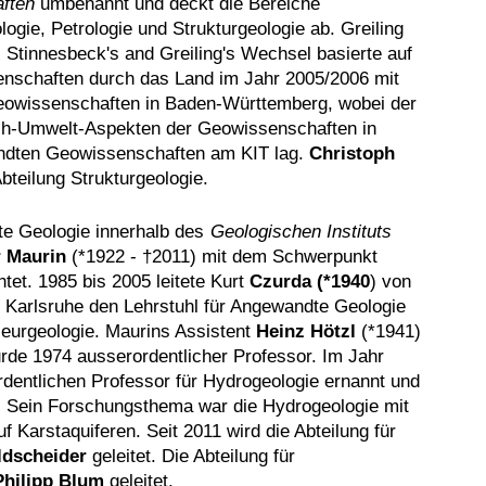
ften
umbenannt und deckt die Bereiche
ogie, Petrologie und Strukturgeologie ab. Greiling
 Stinnesbeck's and Greiling's Wechsel basierte auf
enschaften durch das Land im Jahr 2005/2006 mit
eowissenschaften in Baden-Württemberg, wobei der
h-Umwelt-Aspekten der Geowissenschaften in
ndten Geowissenschaften am KIT lag.
Christoph
Abteilung Strukturgeologie.
te Geologie innerhalb des
Geologischen Instituts
r Maurin
(*1922 - †2011) mit dem Schwerpunkt
tet. 1985 bis 2005 leitete Kurt
Czurda (*1940
) von
 Karlsruhe den Lehrstuhl für Angewandte Geologie
eurgeologie. Maurins Assistent
Heinz Hötzl
(*1941)
urde 1974 ausserordentlicher Professor. Im Jahr
dentlichen Professor für Hydrogeologie ernannt und
. Sein Forschungsthema war die Hydrogeologie mit
Karstaquiferen. Seit 2011 wird die Abteilung für
ldscheider
geleitet. Die Abteilung für
Philipp Blum
geleitet.