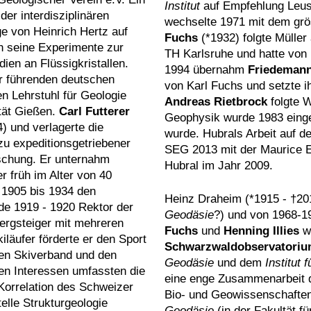
Institut
auf Empfehlung Leussi
der interdisziplinären
wechselte 1971 mit dem grö
e von Heinrich Hertz auf
Fuchs
(*1932) folgte Müller
ch seine Experimente zur
TH Karlsruhe und hatte von 
ien an Flüssigkristallen.
1994 übernahm
Friedeman
er führenden deutschen
von Karl Fuchs und setzte i
en Lehrstuhl für Geologie
Andreas Rietbrock
folgte W
tät Gießen.
Carl Futterer
Geophysik wurde 1983 einge
4) und verlagerte die
wurde. Hubrals Arbeit auf 
zu expeditionsgetriebener
SEG 2013 mit der Maurice E
schung. Er unternahm
Hubral im Jahr 2009.
 früh im Alter von 40
 1905 bis 1934 den
Heinz Draheim (*1915 - †2
rde 1919 - 1920 Rektor der
Geodäsie
?) und von 1968-1
ergsteiger mit mehreren
Fuchs
und
Henning Illies
wa
kiläufer förderte er den Sport
Schwarzwaldobservatori
hen Skiverband und den
Geodäsie
und dem
Institut 
en Interessen umfassten die
eine enge Zusammenarbeit 
Korrelation des Schweizer
Bio- und Geowissenschafte
elle Strukturgeologie
Geodäsie
(in der Fakultät f