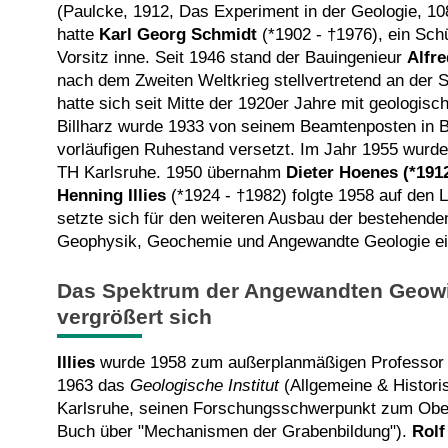
(Paulcke, 1912, Das Experiment in der Geologie, 10
hatte
Karl Georg Schmidt
(*1902 - †1976), ein Sch
Vorsitz inne. Seit 1946 stand der Bauingenieur
Alfre
nach dem Zweiten Weltkrieg stellvertretend an der S
hatte sich seit Mitte der 1920er Jahre mit geologis
Billharz wurde 1933 von seinem Beamtenposten in 
vorläufigen Ruhestand versetzt. Im Jahr 1955 wurde
TH Karlsruhe. 1950 übernahm
Dieter Hoenes (*191
Henning Illies
(*1924 - †1982) folgte 1958 auf den L
setzte sich für den weiteren Ausbau der bestehende
Geophysik, Geochemie und Angewandte Geologie ei
Das Spektrum der Angewandten Geow
vergrößert sich
Illies
wurde 1958 zum außerplanmäßigen Professor er
1963 das
Geologische Institut
(Allgemeine & Histori
Karlsruhe, seinen Forschungsschwerpunkt zum Ober
Buch über "Mechanismen der Grabenbildung").
Rolf