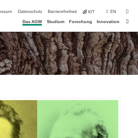
erspringen
suc
essum
Datenschutz
Barrierefreiheit
EN
KIT
Star
Das AGW
Studium
Forschung
Innovation