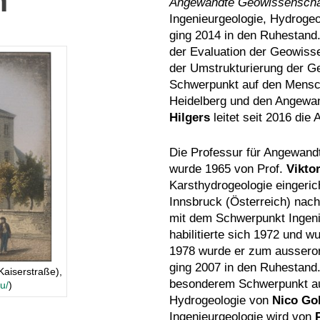
n
Angewandte Geowissenscha
Ingenieurgeologie, Hydrogeol
ging 2014 in den Ruhestand.
der Evaluation der Geowiss
der Umstrukturierung der G
Schwerpunkt auf den Mensc
Heidelberg und den Angewa
Hilgers
leitet seit 2016 die 
Die Professur für Angewand
wurde 1965 von Prof.
Vikto
Karsthydrogeologie eingerich
Innsbruck (Österreich) nach
mit dem Schwerpunkt Ingeni
habilitierte sich 1972 und w
1978 wurde er zum ausseror
ging 2007 in den Ruhestand
Kaiserstraße),
besonderem Schwerpunkt auf 
u/
)
Hydrogeologie von
Nico Go
Ingenieurgeologie wird von